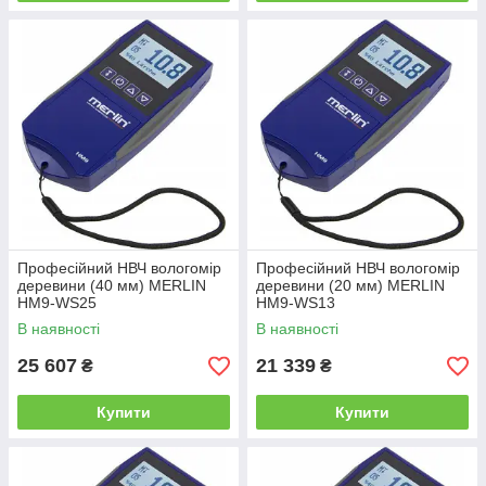
Професійний НВЧ вологомір
Професійний НВЧ вологомір
деревини (40 мм) MERLIN
деревини (20 мм) MERLIN
HM9-WS25
HM9-WS13
В наявності
В наявності
25 607
21 339
₴
₴
Купити
Купити