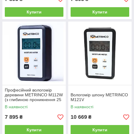
Купити
Купити
Професійний вологомір
деревини METRINCO M112W
Вологомір шпону METRINCO
(з глибиною проникнення 25
M121V
мм)
В наявності
В наявності
7 895
10 669
₴
₴
Купити
Купити