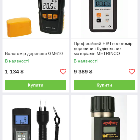
Професійний НВЧ вологомір
деревини і будівельних
Вологомір деревини GM610
матеріалів METRINCO
M120W
В наявності
В наявності
1 134
9 389
₴
₴
Купити
Купити