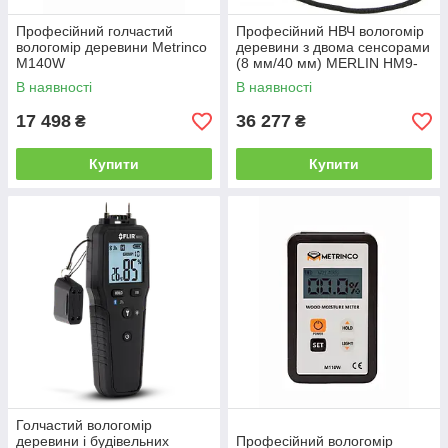
Професійний голчастий
Професійний НВЧ вологомір
вологомір деревини Metrinco
деревини з двома сенсорами
M140W
(8 мм/40 мм) MERLIN HM9-
DUO
В наявності
В наявності
17 498
36 277
₴
₴
Купити
Купити
Голчастий вологомір
деревини і будівельних
Професійний вологомір