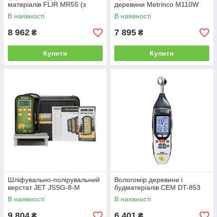
матеріалів FLIR MR55 (з
деревини Metrinco M110W
Bluetooth)
В наявності
В наявності
8 962
7 895
₴
₴
Купити
Купити
Шліфувально-полірувальний
Вологомір деревини і
верстат JET JSSG-8-M
будматеріалів CEM DT-853
В наявності
В наявності
9 804
6 401
₴
₴