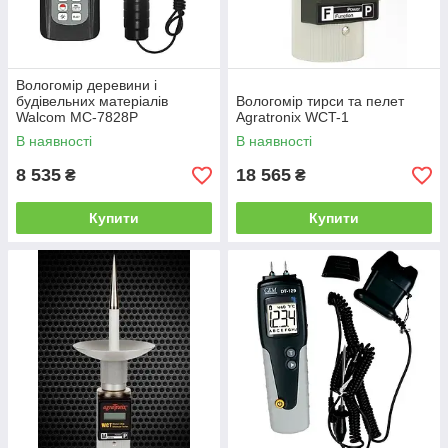
Вологомір деревини і
будівельних матеріалів
Вологомір тирси та пелет
Walcom MC-7828P
Agratronix WCT-1
В наявності
В наявності
8 535
18 565
₴
₴
Купити
Купити