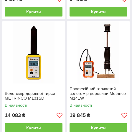
Купити
Купити
Професійний голчастий
Вологомір деревної тирси
вологомір деревини Metrinco
METRINCO M131SD
M141W
В наявності
В наявності
14 083
19 845
₴
₴
Купити
Купити