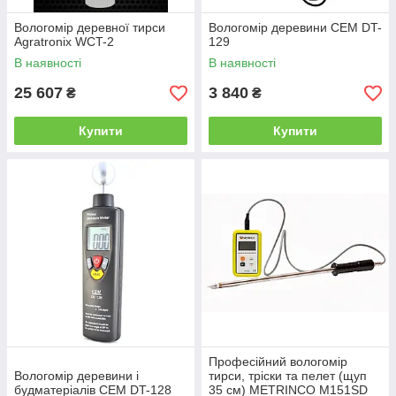
Вологомір деревної тирси
Вологомір деревини CEM DT-
Agratronix WCT-2
129
В наявності
В наявності
25 607
3 840
₴
₴
Купити
Купити
Професійний вологомір
Вологомір деревини і
тирси, тріски та пелет (щуп
будматеріалів CEM DT-128
35 см) METRINCO M151SD