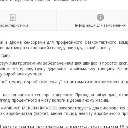
арактеристики
Інформація для замовлення
ій з двома сенсорами для професійного безконтактного вимі
ин датчик розташований спереду приладу, інший – знизу.
трія).
зумілим програмним забезпеченням для швидкої і простої експл
ьність матеріалу, групу деревини та мінімальну товщину. Ерго
 у виробничих умовах.
чної температурної компенсації та автоматичного вимкнення 
 пластинчастого сенсора з деревом. Прилад аналізує дані, отри
вигляді процентного вмісту вологи в дерев'яному масиві.
8 мм/40 мм) MERLIN HM9-DUO використовують для вимірювання 
апах виробництва (паркет, меблі тощо), аналізу виробничого пр
 вологоміра деревини з двома сенсорами (8 