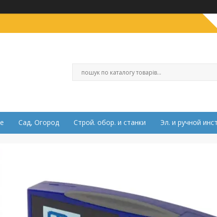
е
Сад, Огород
Строй. обор. и станки
Эл. и ручной инс