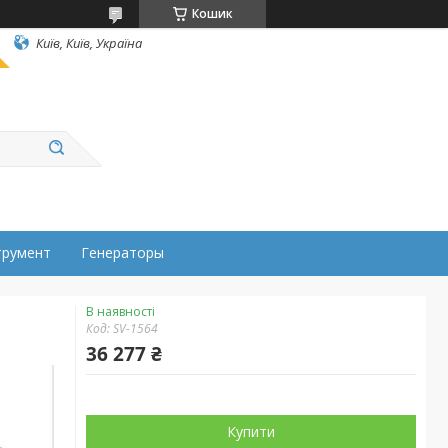
Кошик
Київ, Київ, Україна
трумент
Генераторы
В наявності
Код:
SV-1564
36 277 ₴
Купити