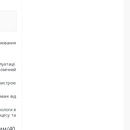
рювання
уатації.
номічний
пристрою
мані від
вологи в
оцесу та
мм/40