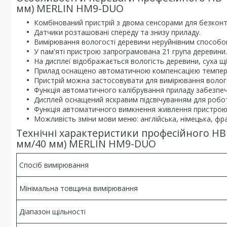
мм) MERLIN HM9-DUO
Комбінований пристрій з двома сенсорами для безконт
Датчики розташовані спереду та знизу приладу.
Вимірювання вологості деревини неруйнівним способо
У пам'яті пристрою запрограмована 21 група деревини.
На дисплеї відображається вологість деревини, суха щі
Прилад оснащено автоматичною компенсацією темпер
Пристрій можна застосовувати для вимірювання волог
Функція автоматичного калібрування приладу забезпеч
Дисплей оснащений яскравим підсвічуванням для робот
Функція автоматичного вимкнення живлення пристрою
Можливість зміни мови меню: англійська, німецька, фран
Технічні характеристики професійного НВ
мм/40 мм) MERLIN HM9-DUO
Спосіб вимірювання
Мінімальна товщина вимірювання
Діапазон щільності