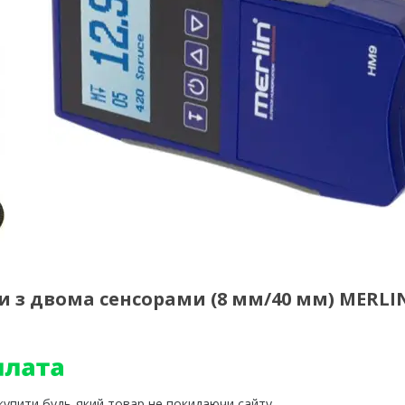
 з двома сенсорами (8 мм/40 мм) MERLI
 купити будь-який товар не покидаючи сайту.