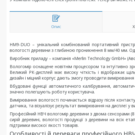
Опис
Х
HM9-DUO – унікальний комбінований портативний пристр
вологості деревини з глибиною проникнення 8 мм/40 мм. Од
Виробник приладу – компанія «Merlin Technology GmbH» (Авс
Вологомір оснащене новітнім процесором та інтуїтивно зро
Великий РК-дисплей має високу чіткість і відображає щіл
дизайн і міцний корпус дають змогу проводити вимірювання
Вбудовані функції автоматичного калібрування, автомати
значно полегшують роботу користувача.
Вимірювання вологості починається відразу після контакту
датчика, та візуалізує результат вимірювання на дисплеї у 
Професійний НВЧ вологомір деревини з двома сенсорами (
сирій деревині, вологості продукції з деревини на всіх ет
підтримки високої якості товарів.
Особливості й переваги професійного НВЧ