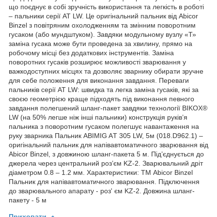
що поєднує в собі зручність використання та легкість в роботі
– пальники серії AT LW. Це оригінальний пальник від Abicor
Binzel з повітряним охолодженням та змінним поворотним
гусаком (або мундштуком). Завдяки модульному вузлу «Т»
заміна гусака може бути проведена за хвилину, прямо на
робочому місці без додаткових інструментів. Заміна
поворотних гусаків розширює можливості зварювання у
важкодоступних місцях та дозволяє зварнику обирати зручне
для себе положення для виконання завдання. Переваги
пальників серії AT LW: швидка та легка заміна гусаків, які за
своєю геометрією краще підходять під виконання певного
завдання полегшений шланг-пакет завдяки технології BIKOX®
LW (на 50% легше ніж інші пальники) конструкція руків’я
пальника з поворотним гусаком полегшує навантаження на
руку зварника Пальник ABIMIG AТ 305 LW, 5м (018.D962.1) –
оригінальний пальник для напівавтоматичного зварювання від
Abicor Binzel, з довжиною шланг-пакета 5 м. Під’єднується до
джерела через центральний роз’єм KZ-2. Зварювальний дріт
діаметром 0.8 – 1.2 мм. Характеристики: ТМ Abicor Binzel
Пальник для напівавтоматичного зварювання. Підключення
до зварювального апарату - роз' єм KZ-2. Довжина шланг-
пакету - 5 м
Приховати