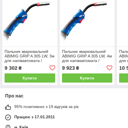
Пальник зварювальний
Пальник зварювальний
Паль
ABIMIG GRIP A 305 LW, 3м
ABIMIG GRIP A 305 LW, 4м
ABIM
для напівавтомата /
для напівавтомата /
для 
Газовий пальник для
Газовий пальник для
Газо
9 302
9 923
10 
₴
₴
зварювальних робіт
зварювальних робіт
звар
Купити
Купити
Про нас
95% позитивних з 19 відгуків за рік
Працює з 17.01.2011
м. Київ