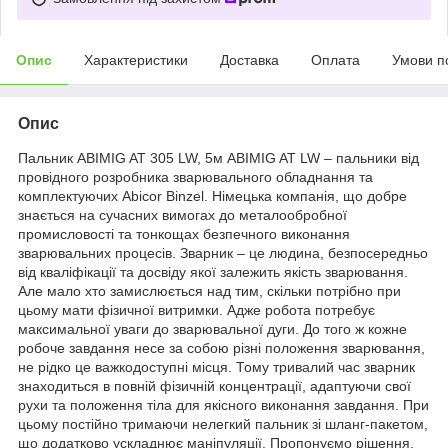
Опис
Характеристики
Доставка
Оплата
Умови п
Опис
Пальник ABIMIG AT 305 LW, 5м ABIMIG AT LW – пальники від
провідного розробника зварювального обладнання та
комплектуючих Abicor Binzel. Німецька компанія, що добре
знається на сучасних вимогах до металообробної
промисловості та тонкощах безпечного виконання
зварювальних процесів. Зварник – це людина, безпосередньо
від кваліфікації та досвіду якої залежить якість зварювання.
Але мало хто замислюється над тим, скільки потрібно при
цьому мати фізичної витримки. Адже робота потребує
максимальної уваги до зварювальної дуги. До того ж кожне
робоче завдання несе за собою різні положення зварювання,
не рідко це важкодоступні місця. Тому тривалий час зварник
знаходиться в повній фізичній концентрації, адаптуючи свої
рухи та положення тіла для якісного виконання завдання. При
цьому постійно тримаючи нелегкий пальник зі шланг-пакетом,
що додатково ускладнює маніпуляції. Пропонуємо рішення,