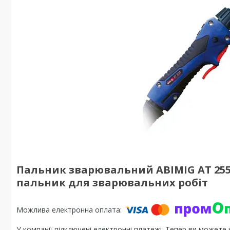
Пальник зварювальний ABIMIG AT 255
пальник для зварювальних робіт
У компанії підключені електронні платежі. Тепер ви можете