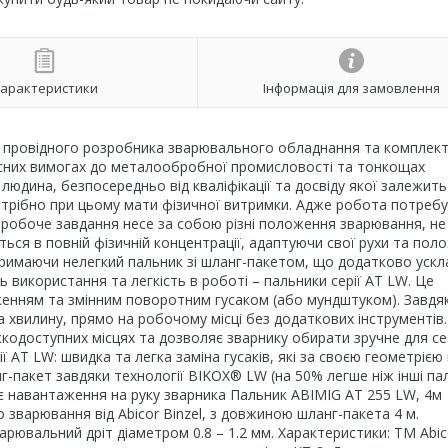
арактеристики
Інформація для замовлення
д провідного розробника зварювального обладнання та комплек
учасних вимогах до металообробної промисловості та тонкощах
юдина, безпосередньо від кваліфікації та досвіду якої залежить
отрібно при цьому мати фізичної витримки. Адже робота потребу
 робоче завдання несе за собою різні положення зварювання, не
ться в повній фізичній концентрації, адаптуючи свої рухи та пол
 тримаючи нелегкий пальник зі шланг-пакетом, що додатково уск
ь використання та легкість в роботі – пальники серії AT LW. Це
дженням та змінним поворотним гусаком (або мундштуком). Завдя
 хвилину, прямо на робочому місці без додаткових інструментів.
кодоступних місцях та дозволяє зварнику обирати зручне для с
 AT LW: швидка та легка заміна гусаків, які за своєю геометрією
-пакет завдяки технології BIKOX® LW (на 50% легше ніж інші па
ує навантаження на руку зварника Пальник ABIMIG AТ 255 LW, 4м
 зварювання від Abicor Binzel, з довжиною шланг-пакета 4 м.
арювальний дріт діаметром 0.8 – 1.2 мм. Характеристики: ТМ Abic