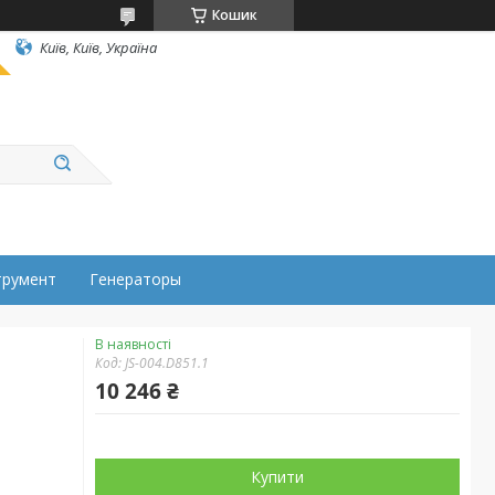
Кошик
Київ, Київ, Україна
трумент
Генераторы
В наявності
Код:
JS-004.D851.1
10 246 ₴
Купити