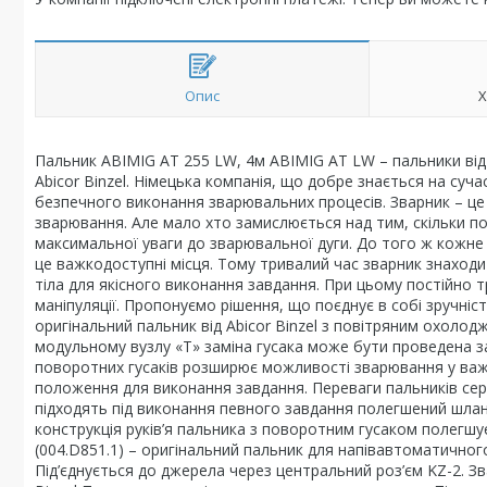
Опис
Х
Пальник ABIMIG AT 255 LW, 4м ABIMIG AT LW – пальники ві
Abicor Binzel. Німецька компанія, що добре знається на с
безпечного виконання зварювальних процесів. Зварник – це л
зварювання. Але мало хто замислюється над тим, скільки п
максимальної уваги до зварювальної дуги. До того ж кожне
це важкодоступні місця. Тому тривалий час зварник знаходи
тіла для якісного виконання завдання. При цьому постійно
маніпуляції. Пропонуємо рішення, що поєднує в собі зручніст
оригінальний пальник від Abicor Binzel з повітряним охоло
модульному вузлу «Т» заміна гусака може бути проведена за
поворотних гусаків розширює можливості зварювання у важ
положення для виконання завдання. Переваги пальників серії
підходять під виконання певного завдання полегшений шланг
конструкція руків’я пальника з поворотним гусаком полегш
(004.D851.1) – оригінальний пальник для напівавтоматичного
Під’єднується до джерела через центральний роз’єм KZ-2. Зв