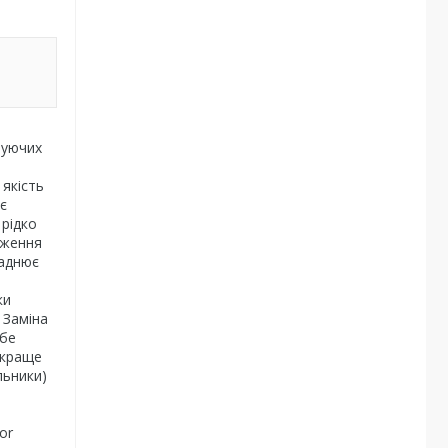
туючих
 якість
є
 рідко
оження
ладнює
ки
 Заміна
ебе
 краще
льники)
or