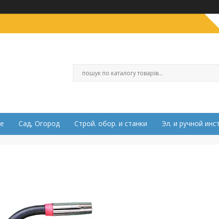
е
Сад, Огород
Строй. обор. и станки
Эл. и ручной инс