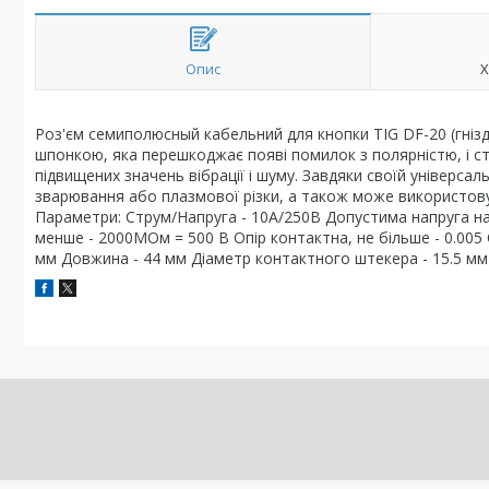
Опис
Х
Роз'єм семиполюсный кабельний для кнопки TIG DF-20 (гнізд
шпонкою, яка перешкоджає появі помилок з полярністю, і с
підвищених значень вібрації і шуму. Завдяки своїй універса
зварювання або плазмової різки, а також може використову
Параметри: Струм/Напруга - 10А/250В Допустима напруга на 
менше - 2000МОм = 500 В Опір контактна, не більше - 0.005 
мм Довжина - 44 мм Діаметр контактного штекера - 15.5 мм 