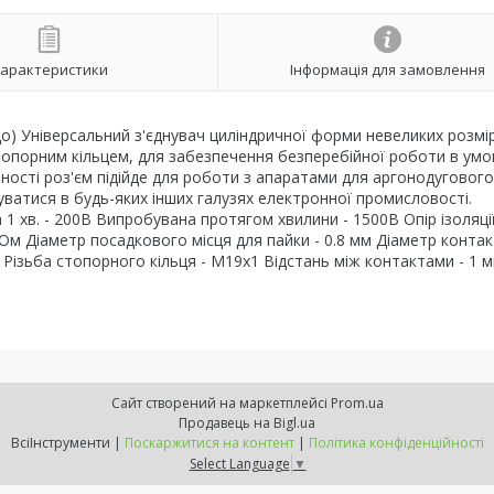
арактеристики
Інформація для замовлення
о) Універсальний з'єднувач циліндричної форми невеликих розмірі
топорним кільцем, для забезпечення безперебійної роботи в умо
льності роз'єм підійде для роботи з апаратами для аргонодугового
ватися в будь-яких інших галузях електронної промисловості.
1 хв. - 200В Випробувана протягом хвилини - 1500В Опір ізоляції
Ом Діаметр посадкового місця для пайки - 0.8 мм Діаметр контакт
Різьба стопорного кільця - М19х1 Відстань між контактами - 1 
Сайт створений на маркетплейсі
Prom.ua
Продавець на Bigl.ua
ВсіІнструменти |
Поскаржитися на контент
|
Політика конфіденційності
Select Language
▼