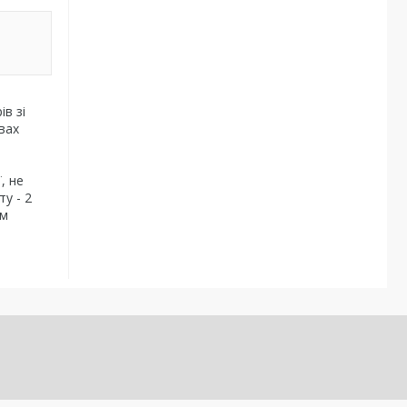
в зі
вах
, не
у - 2
мм