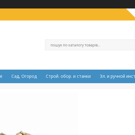
е
Сад, Огород
Строй. обор. и станки
Эл. и ручной инс