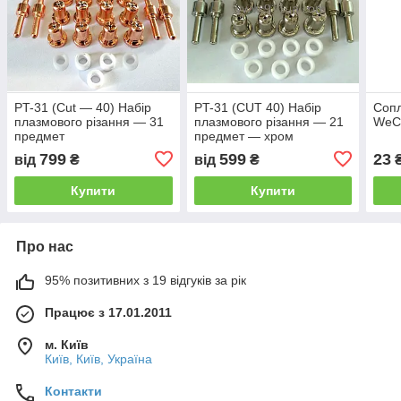
PT-31 (Cut — 40) Набір
PT-31 (CUT 40) Набір
Сопл
плазмового різання — 31
плазмового різання — 21
WeC
предмет
предмет — хром
799
599
23
від
₴
від
₴
Купити
Купити
Про нас
95% позитивних з 19 відгуків за рік
Працює з 17.01.2011
м. Київ
Київ, Київ, Україна
Контакти