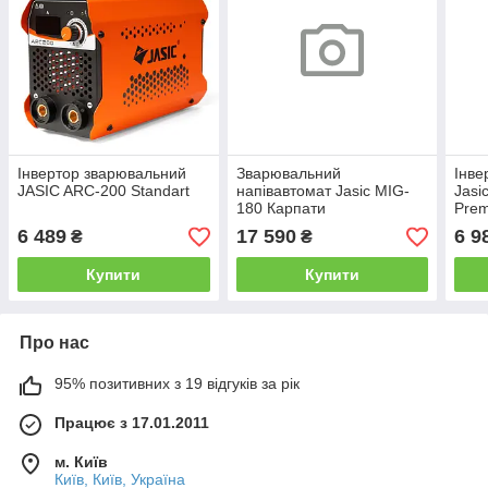
Інвертор зварювальний
Зварювальний
Інве
JASIC ARC-200 Standart
напівавтомат Jasic MIG-
Jasi
180 Карпати
Pre
6 489
17 590
6 9
₴
₴
Купити
Купити
Про нас
95% позитивних з 19 відгуків за рік
Працює з 17.01.2011
м. Київ
Київ, Київ, Україна