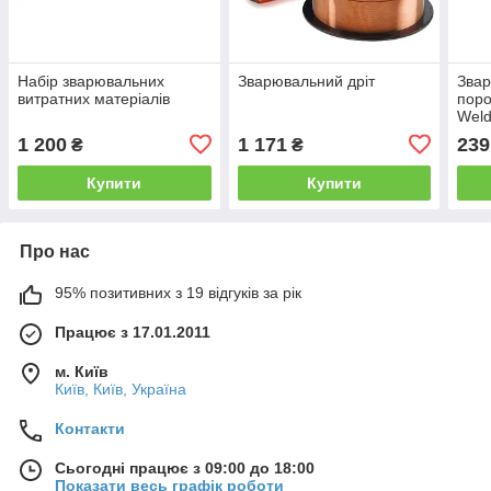
Набір зварювальних
Зварювальний дріт
Зва
витратних матеріалів
поро
Weld
сам
1 200
1 171
239
₴
₴
напі
звар
Купити
Купити
стал
Про нас
95% позитивних з 19 відгуків за рік
Працює з 17.01.2011
м. Київ
Київ, Київ, Україна
Контакти
Сьогодні працює з 09:00 до 18:00
Показати весь графік роботи