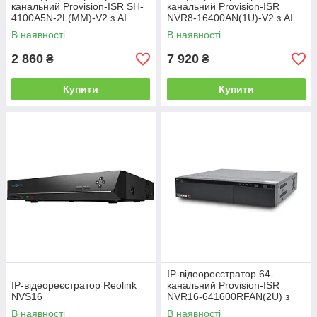
канальний Provision-ISR SH-
канальний Provision-ISR
4100A5N-2L(MM)-V2 з AI
NVR8-16400AN(1U)-V2 з AI
функціями для систем
відеоаналітикою для систем
В наявності
В наявності
відеоспостереження
відеоспостереження
2 860
7 920
₴
₴
Купити
Купити
IP-відеореєстратор 64-
IP-відеореєстратор Reolink
канальний Provision-ISR
NVS16
NVR16-641600RFAN(2U) з
розпізнаванням облич для
В наявності
В наявності