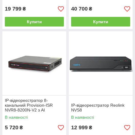
систем відеоспостереження
19 799
40 700
₴
₴
Купити
Купити
IP-відеореєстратор 8-
канальний Provision-ISR
IP-відеореєстратор Reolink
NVR8-8200N-V2 з AI
NVS8
відеоаналітикою для систем
В наявності
В наявності
відеоспостереження
5 720
12 999
₴
₴