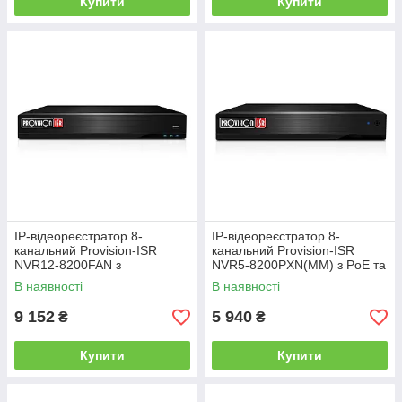
Купити
Купити
IP-відеореєстратор 8-
IP-відеореєстратор 8-
канальний Provision-ISR
канальний Provision-ISR
NVR12-8200FAN з
NVR5-8200PXN(MM) з PoE та
розпізнаванням облич для
відеоаналітикою для систем
В наявності
В наявності
систем відеоспостереження
відеоспостереження
9 152
5 940
₴
₴
Купити
Купити