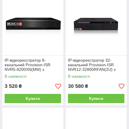
IP-відеореєстратор 8-
IP-відеореєстратор 32-
канальний Provision-ISR
канальний Provision-ISR
NVR5-8200XN(MM) з
NVR12-32800RFAN(2U) з
відеоаналітикою для систем
розпізнаванням облич для
В наявності
В наявності
відеоспостереження
систем відеоспостереження
3 520
30 580
₴
₴
Купити
Купити