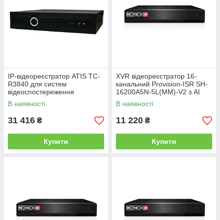
IP-відеореєстратор ATIS TC-
XVR відеореєстратор 16-
R3840 для систем
канальний Provision-ISR SH-
відеоспостереження
16200A5N-5L(MM)-V2 з AI
функціями для систем
В наявності
В наявності
відеоспостереження
31 416
11 220
₴
₴
Купити
Купити