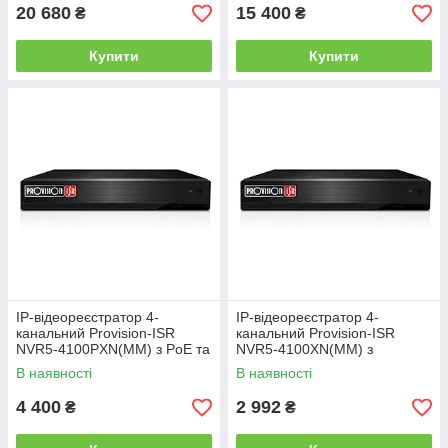
20 680
15 400
₴
₴
Купити
Купити
IP-відеореєстратор 4-
IP-відеореєстратор 4-
канальний Provision-ISR
канальний Provision-ISR
NVR5-4100PXN(MM) з PoE та
NVR5-4100XN(MM) з
відеоаналітикою для систем
відеоаналітикою для систем
В наявності
В наявності
відеоспостереження
відеоспостереження
4 400
2 992
₴
₴