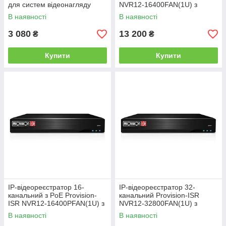
для систем відеонагляду
NVR12-16400FAN(1U) з
розпізнаванням облич для
В наявності
В наявності
систем відеоспостереження
3 080
13 200
₴
₴
Купити
Купити
IP-відеореєстратор 16-
IP-відеореєстратор 32-
канальний з PoE Provision-
канальний Provision-ISR
ISR NVR12-16400PFAN(1U) з
NVR12-32800FAN(1U) з
розпізнаванням облич для
розпізнаванням облич для
В наявності
В наявності
систем відеоспостереження
систем відеоспостереження