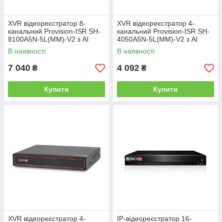
XVR відеореєстратор 8-
XVR відеореєстратор 4-
канальний Provision-ISR SH-
канальний Provision-ISR SH-
8100A5N-5L(MM)-V2 з AI
4050A5N-5L(MM)-V2 з AI
функціями для систем
функціями для систем
В наявності
В наявності
відеоспостереження
відеоспостереження
7 040
4 092
₴
₴
Купити
Купити
XVR відеореєстратор 4-
IP-відеореєстратор 16-