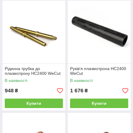
Рідинна трубка до
Руків'я плазмотрона HC2400
плазмотрону HC2400 WeCut
WeCut
В наявності
В наявності
948
1 676
₴
₴
Купити
Купити