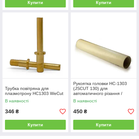
Купити
Купити
Рукоятка головки HC-1303
Трубка повітряна для
(JSCUT 130) для
плазмотрону HC1303 WeCut
автоматичного різання /
Змінна рукоятка для
В наявності
В наявності
зварювального різака
346
450
₴
₴
Купити
Купити